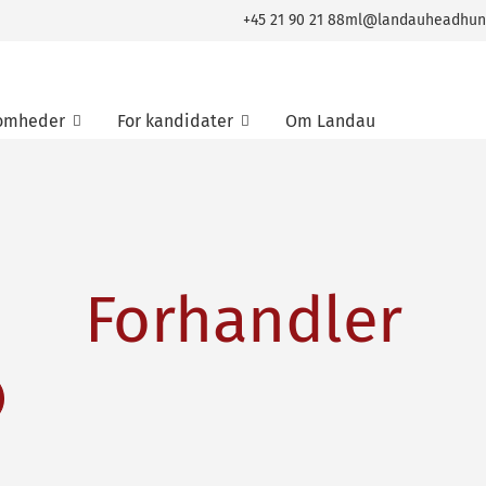
+45 21 90 21 88
ml@landauheadhun
somheder
For kandidater
Om Landau
Forhandler