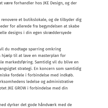
at være forhandler hos JKE Design, og der
g renovere et butikslokale, og de tilbyder dig
heder for allerede fra begyndelsen at skabe
elle designs i din egen skræddersyede
 vil du modtage sparring omkring
å hjælp til at lave en masterplan for
ale markedsføring. Samtidig vil du blive en
langsigtet strategi. En koncern som samtidig
iske fordele i forbindelse med indkøb.
virksomhedens ledelse og administrative
ptet JKE GROW i forbindelse med din
dighed dyrker det gode håndværk med de