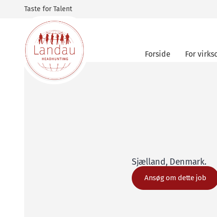
Taste for Talent
Forside
For virk
Sjælland, Denmark
.
Ansøg om dette job