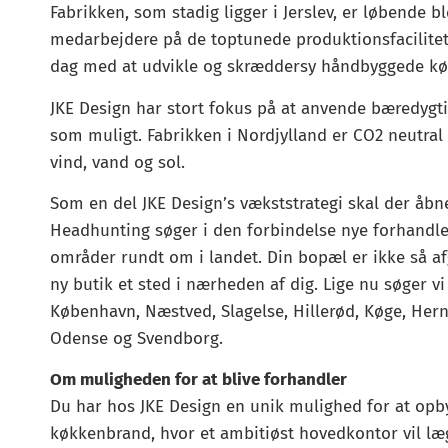
Fabrikken, som stadig ligger i Jerslev, er løbende b
medarbejdere på de toptunede produktionsfacilitete
dag med at udvikle og skræddersy håndbyggede køkk
JKE Design har stort fokus på at anvende bæredygt
som muligt. Fabrikken i Nordjylland er CO2 neutral
vind, vand og sol.
Som en del JKE Design’s vækststrategi skal der åbn
Headhunting søger i den forbindelse nye forhandle
områder rundt om i landet. Din bopæl er ikke så afg
ny butik et sted i nærheden af dig. Lige nu søger vi
København, Næstved, Slagelse, Hillerød, Køge, Hern
Odense og Svendborg.
Om muligheden for at blive forhandler
Du har hos JKE Design en unik mulighed for at opb
køkkenbrand, hvor et ambitiøst hovedkontor vil lægge