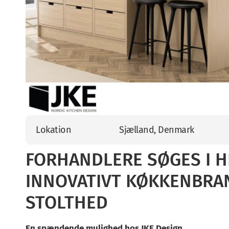
Lokation
Sjælland, Denmark
FORHANDLERE SØGES I H
INNOVATIVT KØKKENBRA
STOLTHED
En spændende mulighed hos JKE Design