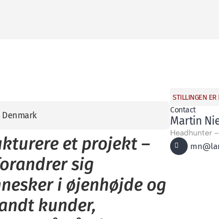
STILLINGEN ER
Contact
e, Denmark
Martin Ni
Headhunter –
kturere et projekt –
mn@lan
forandrer sig
nesker i øjenhøjde og
andt kunder,