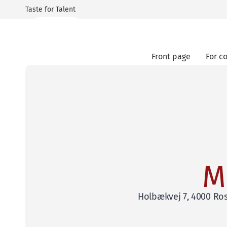
Taste for Talent
Front page
For c
M
Holbækvej 7, 4000 Ro