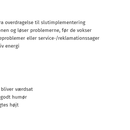
fra overdragelse til slutimplementering
nen og løser problemerne, før de vokser
ceproblemer eller service-/reklamationssager
iv energi
 bliver værdsat
g godt humør
gtes højt