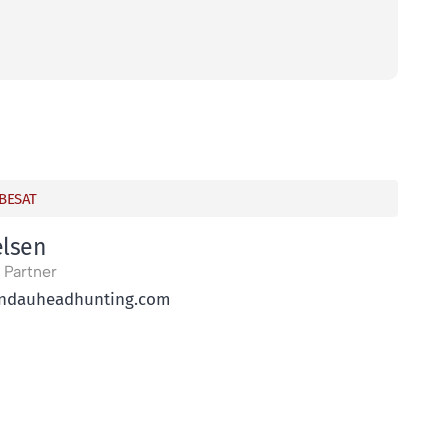
 BESAT
elsen
 Partner
dauheadhunting.com