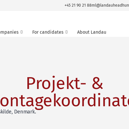
+45 21 90 21 88
ml@landauheadhun
ompanies
For candidates
About Landau
Projekt- &
ontagekoordinat
skilde, Denmark
.